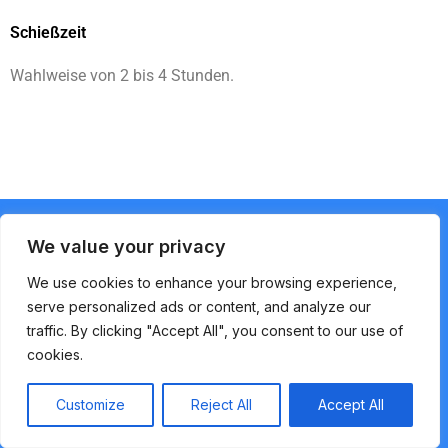
Schießzeit
Wahlweise von 2 bis 4 Stunden.
E-MAIL:
info@funshooting-idar-oberstein.de
We value your privacy
Startseite
We use cookies to enhance your browsing experience,
Veranstalter
serve personalized ads or content, and analyze our
Leihwaffen
traffic. By clicking "Accept All", you consent to our use of
Preise
cookies.
Datenschutz
Impressum
Customize
Reject All
Accept All